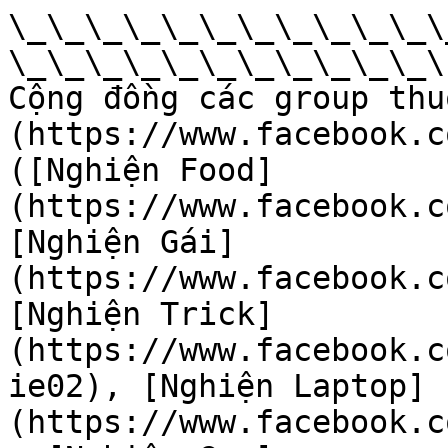
\_\_\_\_\_\_\_\_\_\_\_\
\_\_\_\_\_\_\_\_\_\_\_\

Cộng đồng các group thu
(https://www.facebook.c
([Nghiện Food]
(https://www.facebook.c
[Nghiện Gái]
(https://www.facebook.c
[Nghiện Trick]
(https://www.facebook.c
ie02), [Nghiện Laptop]
(https://www.facebook.c