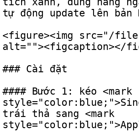
tích xanh, dùng hàng ng
tự động update lên bản 
<figure><img src="/file
alt=""><figcaption></fi
### Cài đặt

#### Bước 1: kéo <mark 
style="color:blue;">Sin
trái thả sang <mark 
style="color:blue;">App