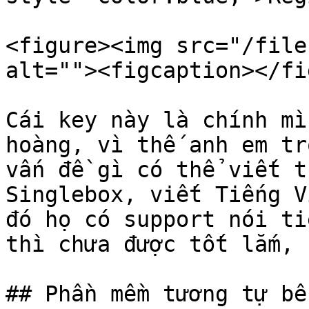
<figure><img src="/file
alt=""><figcaption></fi
Cái key này là chính mì
hoàng, vì thế anh em tr
vấn đề gì có thể viết t
Singlebox, viết Tiếng V
đó họ có support nói ti
thì chưa được tốt lắm, 
## Phần mềm tương tự bê