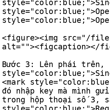
style="color:blue;">Sin
style="color:blue;">Ope
style="color:blue;">Ope
<figure><img src="/file
alt=""><figcaption></fi
Bước 3: Lên phái trên, 
style="color:blue;">Sin
<mark style="color:blue
đó nhập key mà mình gửi
trong hộp thoại số 3, s
style="color:blue;">Reg