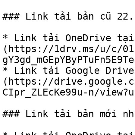
### Link tải bản cũ 22.
* Link tải OneDrive tại
(https://1drv.ms/u/c/01
gY3gd_mGEpYByPTuFn5E9Te
* Link tải Google Drive
(https://drive.google.c
CIpr_ZLEcKe99u-n/view?u
### Link tải bản mới nh