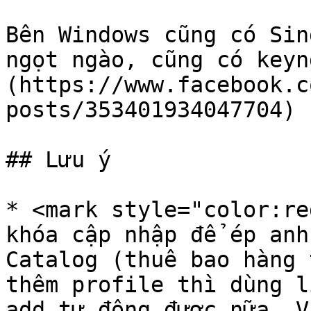
Bên Windows cũng có Sin
ngọt ngào, cũng có keyn
(https://www.facebook.c
posts/353401934047704) 
## Lưu ý

* <mark style="color:re
khóa cập nhập để ép anh
Catalog (thuê bao hàng 
thêm profile thì dùng l
add tự động được nữa. V