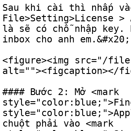
Sau khi cài thì nhấp và
File>Setting>License > 
là sẽ có chỗ nhập key. 
inbox cho anh em.&#x20;

<figure><img src="/file
alt=""><figcaption></fi
#### Bước 2: Mở <mark 
style="color:blue;">Fin
style="color:blue;">App
chuột phải vào <mark 