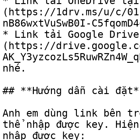
* Link tải OneDrive tại
(https://1drv.ms/u/c/01
nB86wxtVuSwB0I-C5fqomD4
* Link tải Google Drive
(https://drive.google.c
AK_Y3yzcozLs5RuwRZn4W_q
nhé.

## **Hướng dẫn cài đặt**
Anh em dùng link bên tr
thể nhập được key. Hiện
nhập được key:
