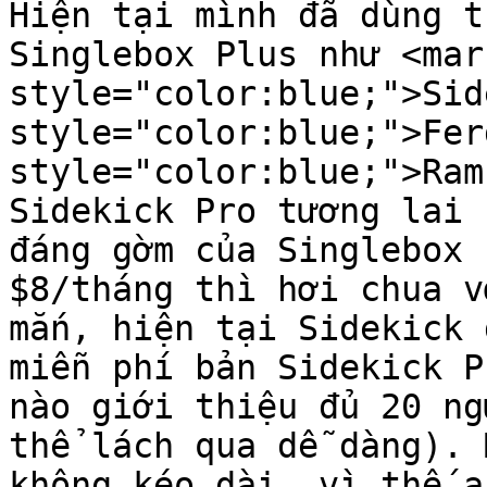
Hiện tại mình đã dùng t
Singlebox Plus như <mark
style="color:blue;">Sid
style="color:blue;">Fer
style="color:blue;">Ram
Sidekick Pro tương lai 
đáng gờm của Singlebox 
$8/tháng thì hơi chua v
mắn, hiện tại Sidekick 
miễn phí bản Sidekick P
nào giới thiệu đủ 20 ng
thể lách qua dễ dàng). 
không kéo dài, vì thế a