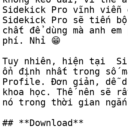
Sidekick Pro vĩnh viễn 
Sidekick Pro sẽ tiến bộ
chất để dùng mà anh em 
phí. Nhỉ 😁

Tuy nhiên, hiện tại  Si
ổn định nhất trong số m
Profile. Đơn giản, dễ d
khoa học. Thế nên sẽ rấ
nó trong thời gian ngắn.
## **Download**
